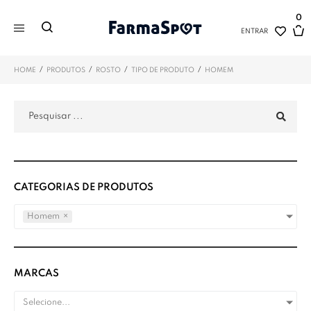
0
ENTRAR
/
/
/
/
HOME
PRODUTOS
ROSTO
TIPO DE PRODUTO
HOMEM
CATEGORIAS DE PRODUTOS
Homem
×
MARCAS
Selecione...