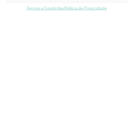
Termos e Condições
Política de Privacidade
Subscrever Newsletter
Eu concordo com os
termos e condições