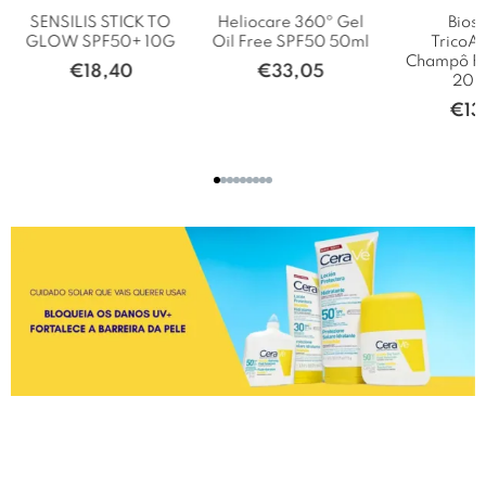
SENSILIS STICK TO
Heliocare 360º Gel
Biosc
GLOW SPF50+ 10G
Oil Free SPF50 50ml
TricoA
Champô For
€
18,40
€
33,05
20
€
13