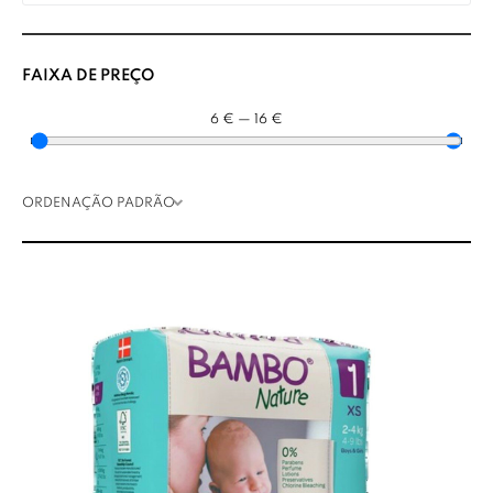
FAIXA DE PREÇO
6
€
—
16
€