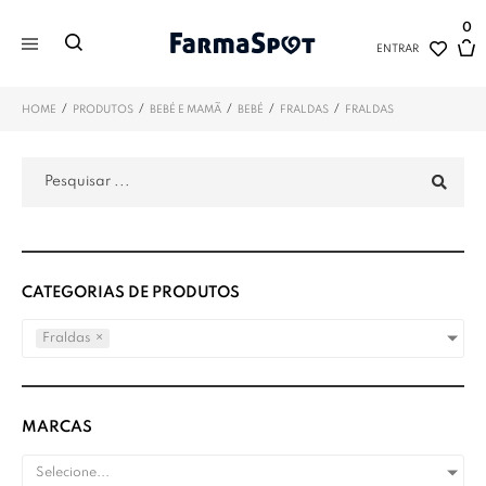
0
ENTRAR
/
/
/
/
/
HOME
PRODUTOS
BEBÉ E MAMÃ
BEBÉ
FRALDAS
FRALDAS
CATEGORIAS DE PRODUTOS
Fraldas
×
MARCAS
Selecione...