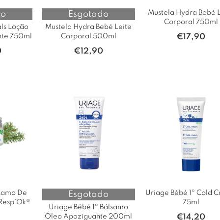
Mustela Hydra Bebé L
do
Esgotado
Corporal 750ml
als Loção
Mustela Hydra Bebé Leite
nte 750ml
Corporal 500ml
€
17,90
0
€
12,90
lsamo De
Uriage Bébé 1º Cold 
Esgotado
Resp’Ok®
75ml
Uriage Bébé 1º Bálsamo
Óleo Apaziguante 200ml
€
14,20