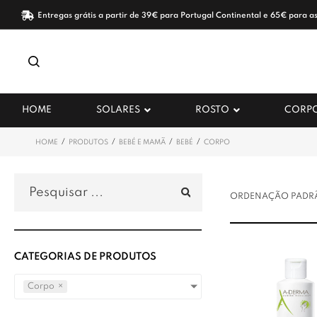
Entregas grátis a partir de 39€ para Portugal Continental e 65€ para as
HOME
SOLARES
ROSTO
CORP
/
/
/
/
HOME
PRODUTOS
BEBÉ E MAMÃ
BEBÉ
CORPO
CATEGORIAS DE PRODUTOS
Corpo
×