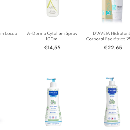
um Locao
A-Derma Cytelium Spray
D’AVEIA Hidratan
100ml
Corporal Pediátrico 
5
€
14,55
€
22,65