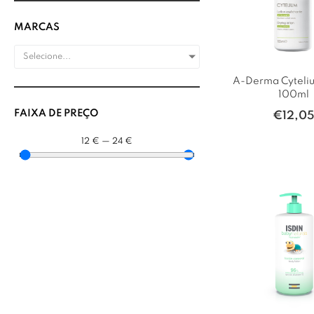
MARCAS
Selecione...
A-Derma Cyteli
100ml
FAIXA DE PREÇO
€
12,0
12
€
—
24
€