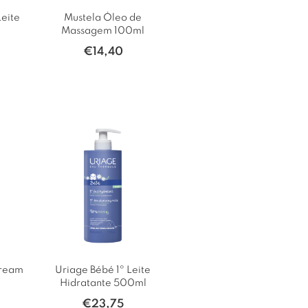
eite
Mustela Óleo de
Massagem 100ml
€
14,40
Cream
Uriage Bébé 1º Leite
Hidratante 500ml
€
23,75