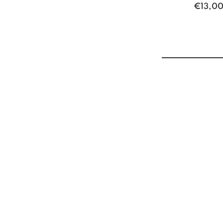
€
13,0