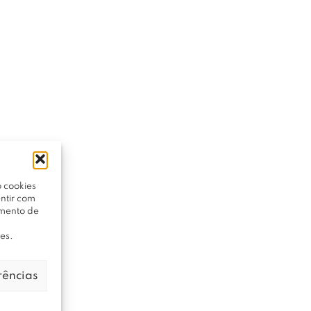
 cookies
ntir com
amento de
es.
rências