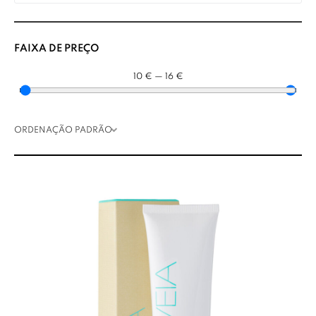
FAIXA DE PREÇO
10
€
—
16
€