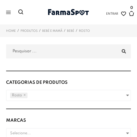
0
ENTRAR
/
/
/
/
HOME
PRODUTOS
BEBÉ E MAMÃ
BEBÉ
ROSTO
CATEGORIAS DE PRODUTOS
Rosto
×
MARCAS
Selecione...