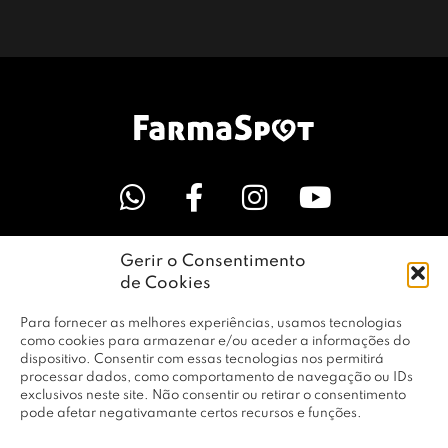
Gerir o Consentimento
LINKS ÚTEIS
de Cookies
Para fornecer as melhores experiências, usamos tecnologias
EMPRESA
como cookies para armazenar e/ou aceder a informações do
dispositivo. Consentir com essas tecnologias nos permitirá
processar dados, como comportamento de navegação ou IDs
exclusivos neste site. Não consentir ou retirar o consentimento
PERFIL
pode afetar negativamante certos recursos e funções.