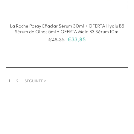
La Roche Posay Effaclar Sérum 30ml + OFERTA Hyalu B5
Sérum de Olhos 5ml + OFERTA Mela B3 Sérum 10ml
€
33,85
€
48,35
1
2
SEGUINTE >