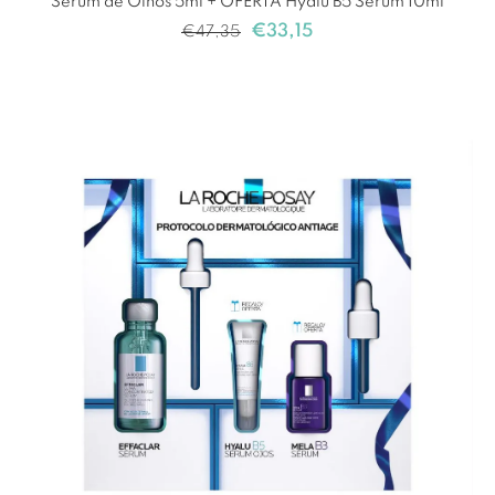
Sérum de Olhos 5ml + OFERTA Hyalu B5 Sérum 10ml
€
33,15
€
47,35