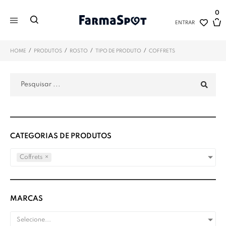
0
ENTRAR
/
/
/
/
HOME
PRODUTOS
ROSTO
TIPO DE PRODUTO
COFFRETS
CATEGORIAS DE PRODUTOS
Coffrets
×
MARCAS
Selecione...