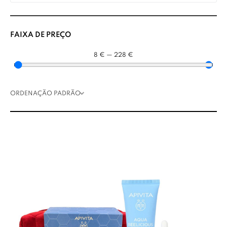
FAIXA DE PREÇO
8
€
—
228
€