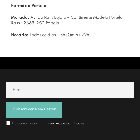
Farmácia Portela
Morada:
Av. do Ralis Loja 5 – Continente Modelo Portela
Ralis | 2685-252 Portela
Horário:
Todos os dias – 8h30m às 22h
Subscrever Newsletter
Eu concordo com os
termos e condições