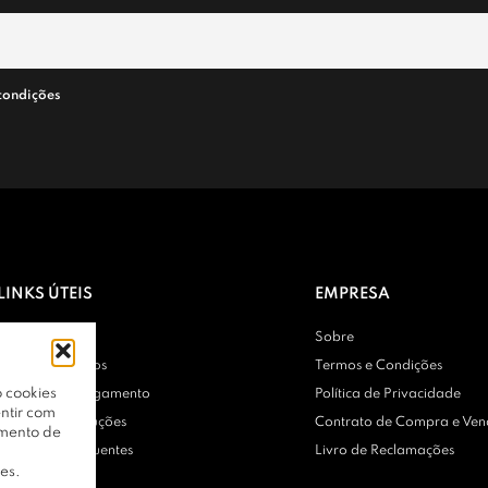
condições
LINKS ÚTEIS
EMPRESA
Contactos
Sobre
Entregas e Envios
Termos e Condições
 cookies
Métodos de Pagamento
Política de Privacidade
ntir com
Trocas e Devoluções
Contrato de Compra e Ve
amento de
Perguntas Frequentes
Livro de Reclamações
es.