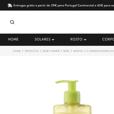
Entregas grátis a partir de 39€ para Portugal Continental e 65€ para as
HOME
SOLARES
ROSTO
CORP
/
/
/
/
/
HOME
PRODUTOS
BEBÉ E MAMÃ
BEBÉ
BANHO
A-DERMA EXOMEGA 