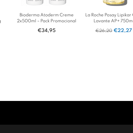
Bioderma Atoderm Creme
La Roche Posay Lipikar
g
2x500ml – Pack Promocional
Lavante AP+ 750m
€
34,95
€
22,27
€
26,20