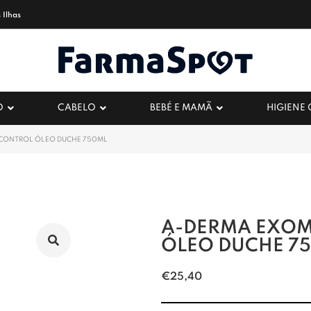
 Ilhas
O
CABELO
BEBÉ E MAMÃ
HIGIENE
CONTROL ÓLEO DUCHE 750ML
A-DERMA EXO
ÓLEO DUCHE 7
€
25,40