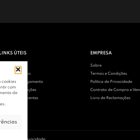
LINKS ÚTEIS
EMPRESA
Contactos
Sobre
Entregas e Envios
Termos e Condições
 cookies
Métodos de Pagamento
Política de Privacidade
ntir com
Trocas e Devoluções
Contrato de Compra e Ve
amento de
Perguntas Frequentes
Livro de Reclamações
es.
rências
 |
Política de Privacidade