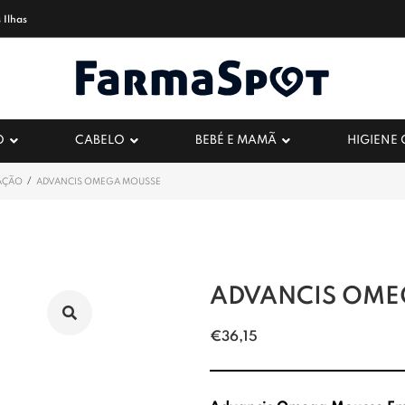
 Ilhas
O
CABELO
BEBÉ E MAMÃ
HIGIENE
/
AÇÃO
ADVANCIS OMEGA MOUSSE
ADVANCIS OME
€
36,15