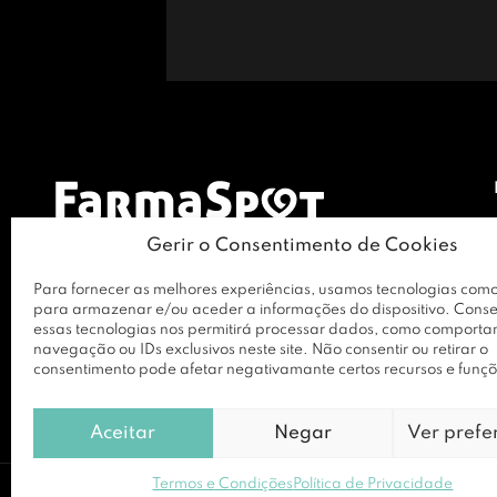
Gerir o Consentimento de Cookies
Para fornecer as melhores experiências, usamos tecnologias como
para armazenar e/ou aceder a informações do dispositivo. Conse
essas tecnologias nos permitirá processar dados, como comport
navegação ou IDs exclusivos neste site. Não consentir ou retirar o
consentimento pode afetar negativamante certos recursos e funçõ
Aceitar
Negar
Ver prefe
Termos e Condições
Política de Privacidade
© Copyright 2026 RBF Distribuição Lda. Todos os Direitos Reservados