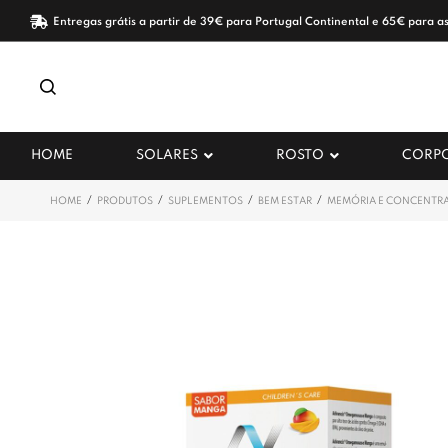
Entregas grátis a partir de 39€ para Portugal Continental e 65€ para as
HOME
SOLARES
ROSTO
CORP
/
/
/
/
HOME
PRODUTOS
SUPLEMENTOS
BEM ESTAR
MEMÓRIA E CONCENTR