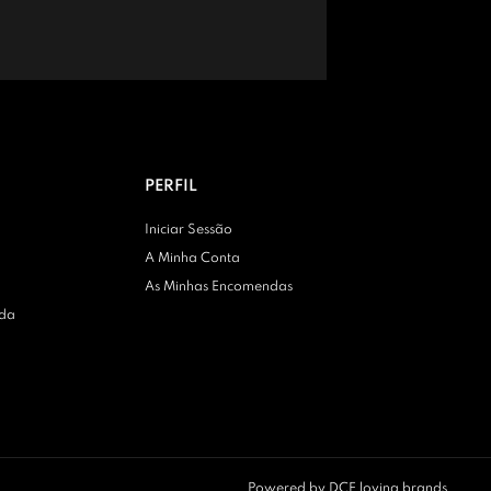
PERFIL
Iniciar Sessão
A Minha Conta
As Minhas Encomendas
nda
Powered by
DCE loving brands