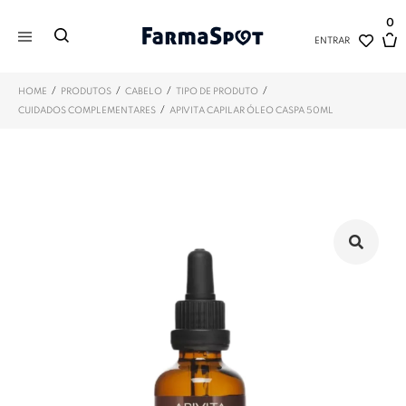
0
ENTRAR
/
/
/
/
HOME
PRODUTOS
CABELO
TIPO DE PRODUTO
/
CUIDADOS COMPLEMENTARES
APIVITA CAPILAR ÓLEO CASPA 50ML