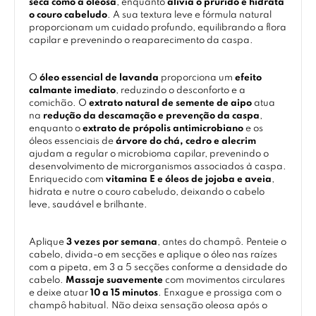
seca como a oleosa
, enquanto
alivia o prurido e hidrata
o couro cabeludo
. A sua textura leve e fórmula natural
proporcionam um cuidado profundo, equilibrando a flora
capilar e prevenindo o reaparecimento da caspa.
O
óleo essencial de lavanda
proporciona um
efeito
calmante imediato
, reduzindo o desconforto e a
comichão. O
extrato natural de semente de aipo
atua
na
redução da descamação e prevenção da caspa
,
enquanto o
extrato de própolis antimicrobiano
e os
óleos essenciais de
árvore do chá, cedro e alecrim
ajudam a regular o microbioma capilar, prevenindo o
desenvolvimento de microrganismos associados à caspa.
Enriquecido com
vitamina E e óleos de jojoba e aveia
,
hidrata e nutre o couro cabeludo, deixando o cabelo
leve, saudável e brilhante.
Aplique
3 vezes por semana
, antes do champô. Penteie o
cabelo, divida-o em secções e aplique o óleo nas raízes
com a pipeta, em 3 a 5 secções conforme a densidade do
cabelo.
Massaje suavemente
com movimentos circulares
e deixe atuar
10 a 15 minutos
. Enxague e prossiga com o
champô habitual. Não deixa sensação oleosa após o