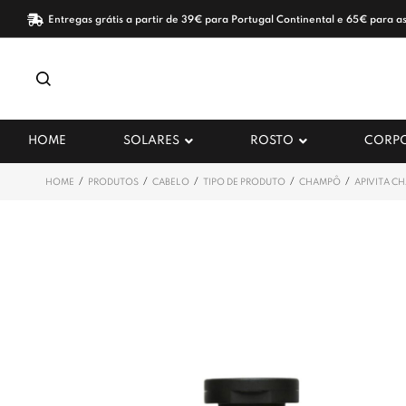
Entregas grátis a partir de 39€ para Portugal Continental e 65€ para as
HOME
SOLARES
ROSTO
CORP
/
/
/
/
/
HOME
PRODUTOS
CABELO
TIPO DE PRODUTO
CHAMPÔ
APIVITA C