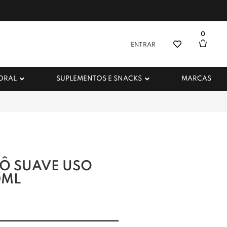
0
ENTRAR
 ORAL
SUPLEMENTOS E SNACKS
MARCAS
Ô SUAVE USO
0ML