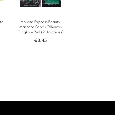
te
Apivita Express Beauty
Máscara Papos Olheiras
Gingko – 2ml (2 Unidades)
€
3,45