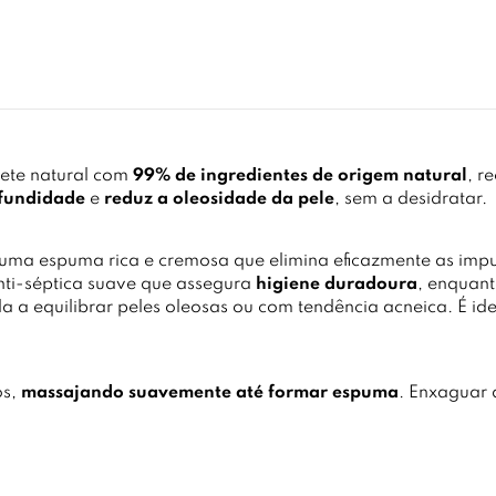
ete natural com
99% de ingredientes de origem natural
, r
fundidade
e
reduz a oleosidade da pele
, sem a desidratar.
a uma espuma rica e cremosa que elimina eficazmente as imp
ti-séptica suave que assegura
higiene duradoura
, enquan
 a equilibrar peles oleosas ou com tendência acneica. É id
os,
massajando suavemente até formar espuma
. Enxaguar