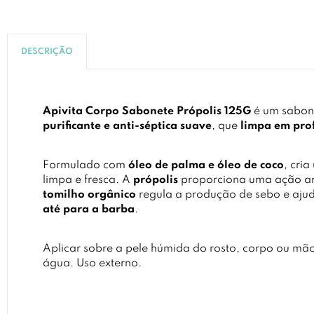
DESCRIÇÃO
Apivita Corpo Sabonete Própolis 125G
é um sabon
purificante e anti-séptica suave
, que
limpa em pro
Formulado com
óleo de palma e óleo de coco
, cri
limpa e fresca. A
própolis
proporciona uma ação an
tomilho orgânico
regula a produção de sebo e ajuda
até para a barba
.
Aplicar sobre a pele húmida do rosto, corpo ou mã
água. Uso externo.