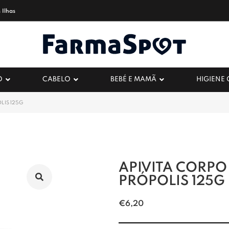
 Ilhas
O
CABELO
BEBÉ E MAMÃ
HIGIENE
LIS 125G
APIVITA CORPO
PRÓPOLIS 125G
€
6,20