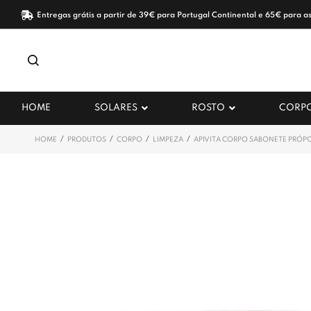
Entregas grátis a partir de 39€ para Portugal Continental e 65€ para as
HOME
SOLARES
ROSTO
CORP
/
/
/
/
HOME
PRODUTOS
CORPO
LIMPEZA
APIVITA CORPO SABONETE PRÓPO