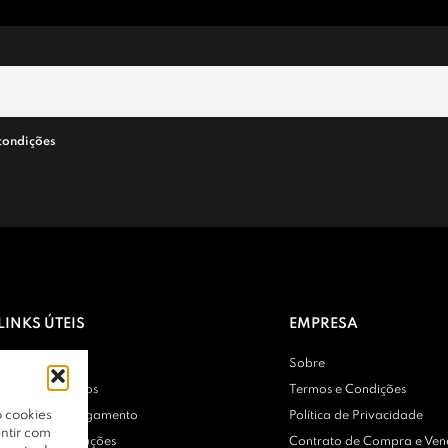
condições
LINKS ÚTEIS
EMPRESA
Contactos
Sobre
Entregas e Envios
Termos e Condições
 cookies
Métodos de Pagamento
Política de Privacidade
ntir com
Trocas e Devoluções
Contrato de Compra e Ve