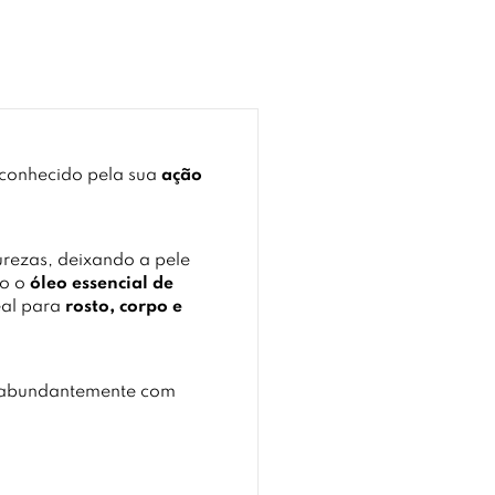
econhecido pela sua
ação
urezas, deixando a pele
to o
óleo essencial de
eal para
rosto, corpo e
 abundantemente com