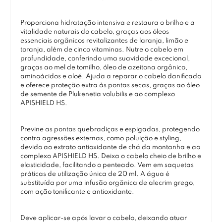
Proporciona hidratação intensiva e restaura o brilho e a
vitalidade naturais do cabelo, graças aos óleos
essenciais orgânicos revitalizantes de laranja, limão e
toranja, além de cinco vitaminas. Nutre o cabelo em
profundidade, conferindo uma suavidade excecional,
graças ao mel de tomilho, óleo de azeitona orgânico,
aminoácidos e aloé. Ajuda a reparar o cabelo danificado
e oferece proteção extra às pontas secas, graças ao óleo
de semente de Plukenetia volubilis e ao complexo
APISHIELD HS.
Previne as pontas quebradiças e espigadas, protegendo
contra agressões externas, como poluição e styling,
devido ao extrato antioxidante de chá da montanha e ao
complexo APISHIELD HS. Deixa o cabelo cheio de brilho e
elasticidade, facilitando o penteado. Vem em saquetas
práticas de utilização única de 20 ml. A água é
substituída por uma infusão orgânica de alecrim grego,
com ação tonificante e antioxidante.
Deve aplicar-se após lavar o cabelo, deixando atuar