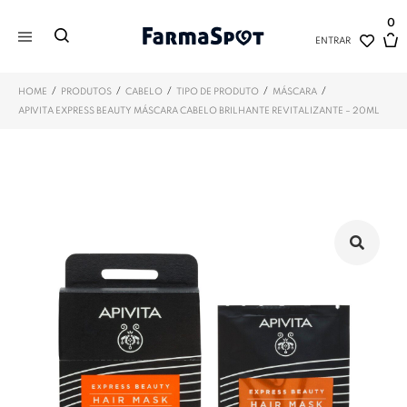
0
ENTRAR
/
/
/
/
/
HOME
PRODUTOS
CABELO
TIPO DE PRODUTO
MÁSCARA
APIVITA EXPRESS BEAUTY MÁSCARA CABELO BRILHANTE REVITALIZANTE – 20ML