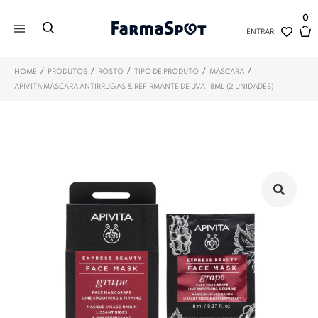
0
ENTRAR
/
/
/
/
/
HOME
PRODUTOS
ROSTO
TIPO DE PRODUTO
MÁSCARA
APIVITA MÁSCARA ANTIRRUGAS & REFIRMANTE DE UVA- 8ML (2 UNIDADES)