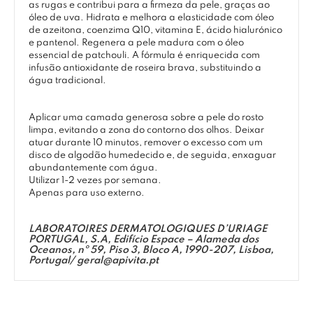
as rugas e contribui para a firmeza da pele, graças ao
óleo de uva. Hidrata e melhora a elasticidade com óleo
de azeitona, coenzima Q10, vitamina E, ácido hialurónico
e pantenol. Regenera a pele madura com o óleo
essencial de patchouli. A fórmula é enriquecida com
infusão antioxidante de roseira brava, substituindo a
água tradicional.
Aplicar uma camada generosa sobre a pele do rosto
limpa, evitando a zona do contorno dos olhos. Deixar
atuar durante 10 minutos, remover o excesso com um
disco de algodão humedecido e, de seguida, enxaguar
abundantemente com água.
Utilizar 1-2 vezes por semana.
Apenas para uso externo.
LABORATOIRES DERMATOLOGIQUES D’URIAGE
PORTUGAL, S.A, Edifício Espace – Alameda dos
Oceanos, nº 59, Piso 3, Bloco A, 1990-207, Lisboa,
Portugal/
geral@apivita.pt