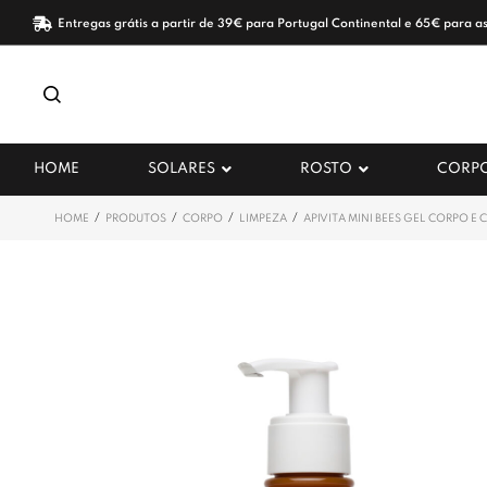
Entregas grátis a partir de 39€ para Portugal Continental e 65€ para as
HOME
SOLARES
ROSTO
CORP
/
/
/
/
HOME
PRODUTOS
CORPO
LIMPEZA
APIVITA MINI BEES GEL CORPO E