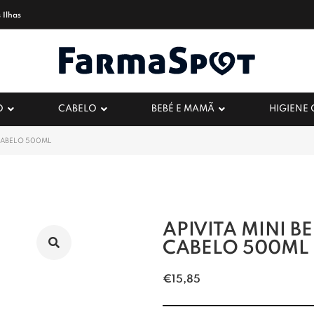
 Ilhas
O
CABELO
BEBÉ E MAMÃ
HIGIENE
 CABELO 500ML
APIVITA MINI B
CABELO 500ML
€
15,85