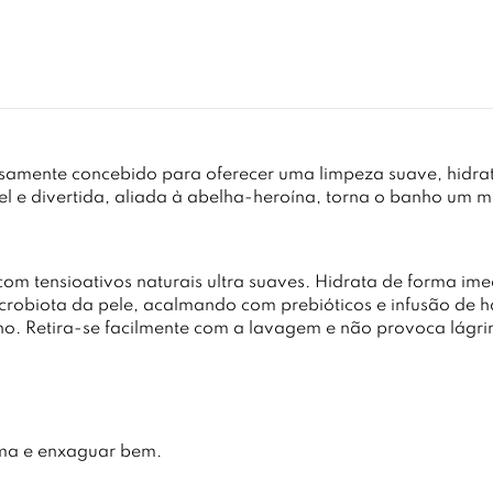
osamente concebido para oferecer uma limpeza suave, hidra
el e divertida, aliada à abelha-heroína, torna o banho um 
com tensioativos naturais ultra suaves. Hidrata de forma i
microbiota da pele, acalmando com prebióticos e infusão de 
lho. Retira-se facilmente com a lavagem e não provoca lágr
uma e enxaguar bem.