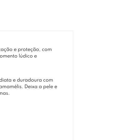
tação e proteção, com
momento lúdico e
mediata e duradoura com
hamamélis. Deixa a pele e
imas.