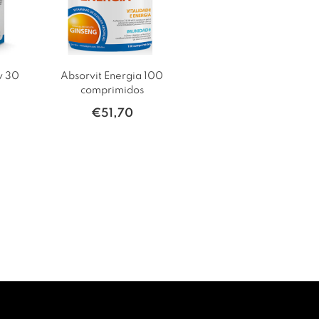
v 30
Absorvit Energia 100
comprimidos
€
51,70