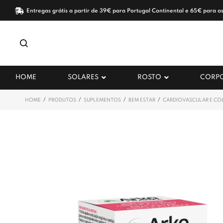
Entregas grátis a partir de 39€ para Portugal Continental e 65€ para as
HOME
SOLARES
ROSTO
CORP
/
/
/
/
HOME
PRODUTOS
SUPLEMENTOS
BEM ESTAR
CARDIOVASCULAR E CO