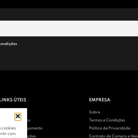
condições
LINKS ÚTEIS
EMPRESA
Contactos
Sobre
Entregas e Envios
Termos e Condições
 cookies
Métodos de Pagamento
Política de Privacidade
ntir com
Trocas e Devoluções
Contrato de Compra e Ve