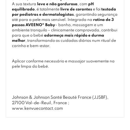
A sua textura
leve e não gordurosa
, com
pH
equilibrado
, é totalmente
livre de corantes
e foi
testada
por pediatras e dermatologistas
, garantindo segurança
até para a pele mais sensível. Integrada na
rotina de 3
passos AVEENO® Baby
– banho, massagem e um
ambiente tranquilo – clinicamente comprovada, contribui
para que o bebé
adormeça mais rápido e durma
melhor
, transformando os cuidados diários num ritual de
carinho e bem-estar.
Aplicar conforme necessário e massajar suavemente na
pele limpa do bebé.
Johnson & Johnson Santé Beauté France (JJSBF),
27100 Val-de-Reuil, France ;
www.kenvuecontact.com