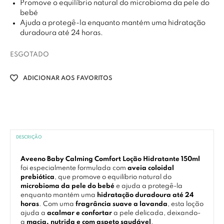
Promove o equilíbrio natural do microbioma da pele do
bebé
Ajuda a protegê-la enquanto mantém uma hidratação
duradoura até 24 horas.
ESGOTADO
ADICIONAR AOS FAVORITOS
DESCRIÇÃO
Aveeno Baby Calming Comfort Loção Hidratante 150ml
foi especialmente formulada com
aveia coloidal
prebiótica
, que promove o equilíbrio natural do
microbioma da pele do bebé
e ajuda a protegê-la
enquanto mantém uma
hidratação duradoura até 24
horas
. Com uma
fragrância suave a lavanda
, esta loção
ajuda a
acalmar e confortar
a pele delicada, deixando-
a
macia, nutrida e com aspeto saudável
.