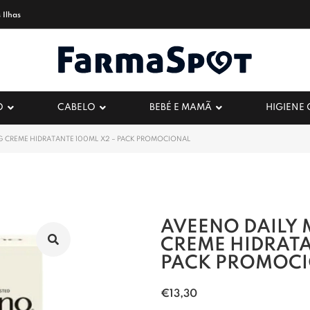
 Ilhas
O
CABELO
BEBÉ E MAMÃ
HIGIENE
G CREME HIDRATANTE 100ML X2 – PACK PROMOCIONAL
AVEENO DAILY 
CREME HIDRATA
PACK PROMOC
€
13,30