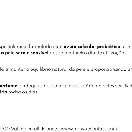
especialmente formulado com
aveia coloidal prebiótica
, cl
 a pele seca e sensível
desde o primeiro dia de utilização.
do a manter o equilíbrio natural da pele e proporcionando 
perfume
e adequado para o cuidado diário de peles sensíveis
rida
todos os dias.
.
27100 Val-de-Reuil, France ; www.kenvuecontact.com