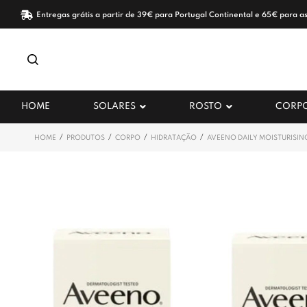
Entregas grátis a partir de 39€ para Portugal Continental e 65€ para as
HOME
SOLARES
ROSTO
CORP
/
/
/
/
HOME
PRODUTOS
CORPO
HIDRATAÇÃO
AVEENO DAILY MOISTURISIN