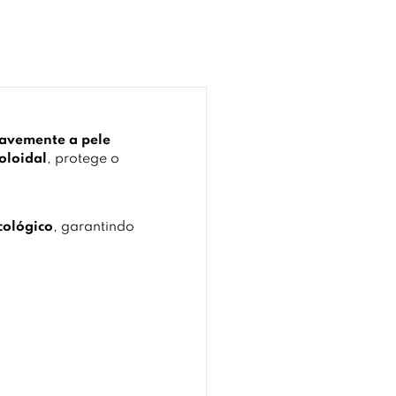
uavemente a pele
oloidal
, protege o
cológico
, garantindo