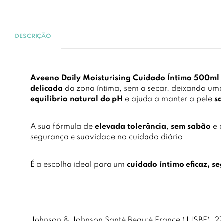
DESCRIÇÃO
Aveeno Daily Moisturising Cuidado Íntimo 500ml
delicada
da zona íntima, sem a secar, deixando u
equilíbrio natural do pH
e ajuda a manter a pele
s
A sua fórmula de
elevada tolerância
,
sem sabão
e 
segurança e suavidade no cuidado diário.
É a escolha ideal para um
cuidado íntimo eficaz, s
Johnson & Johnson Santé Beauté France (JJSBF), 