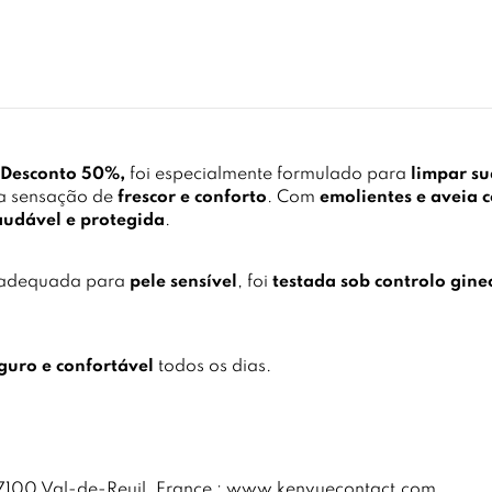
 Desconto 50%
,
foi especialmente formulado para
limpar s
ma sensação de
frescor e conforto
. Com
emolientes e aveia c
audável e protegida
.
adequada para
pele sensível
, foi
testada sob controlo gine
eguro e confortável
todos os dias.
27100 Val-de-Reuil, France ; www.kenvuecontact.com