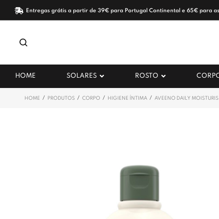
Entregas grátis a partir de 39€ para Portugal Continental e 65€ para as
HOME
SOLARES
ROSTO
CORP
/
/
/
/
HOME
PRODUTOS
CORPO
HIGIENE ÍNTIMA
AVEENO DAILY MOISTURI