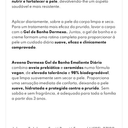
nutrir e fortalecer a pele
, devolvendo-lhe um aspeto
saudável e mais resistente.
Aplicar diariamente, sobre a pele do corpo limpa e seca.
Para um tratamento mais eficaz do prurido, lavar o corpo
com o
Gel de Banho Dermexa.
Juntos, o gel de banho e o
creme formam uma rotina completa para proporcionar à
pele um cuidado diário
suave, eficaz e clinicamente
comprovado
.
Aveeno Dermexa Gel de Banho Emoliente Diário
combina
aveia prebiótica
e
ceramidas
numa fórmula
vegan
, de
elevada tolerância
e
98% biodegradável
,
que limpa suavemente sem secar a pele. Proporciona
uma sensação imediata de conforto, deixando a pele
suave, hidratada e protegida contra o prurido
. Sem
sabão e sem fragrância, é adequado para toda a família
a partir dos 3 anos.