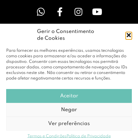
Gerir o Consentimento
LINKS ÚTEIS
de Cookies
Para fornecer as melhores experiências, usamos tecnologias
EMPRESA
como cookies para armazenar e/ou aceder a informações do
dispositivo. Consentir com essas tecnologias nos permitirá
processar dados, como comportamento de navegação ou IDs
exclusivos neste site. Não consentir ou retirar o consentimento
PERFIL
pode afetar negativamante certos recursos e funções.
Aceitar
© Copyright 2026 RBF Distribuição Lda. Todos os Direitos
Negar
Reservados |
Política de Privacidade
Ver preferências
Powered by
DCE loving brands
Termos e Condições
Política de Privacidade