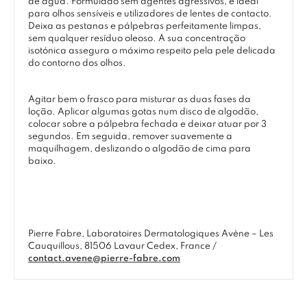
de água. Formulado sem agentes agressivos, é ideal
para olhos sensíveis e utilizadores de lentes de contacto.
Deixa as pestanas e pálpebras perfeitamente limpas,
sem qualquer resíduo oleoso. A sua concentração
isotónica assegura o máximo respeito pela pele delicada
do contorno dos olhos.
Agitar bem o frasco para misturar as duas fases da
loção. Aplicar algumas gotas num disco de algodão,
colocar sobre a pálpebra fechada e deixar atuar por 3
segundos. Em seguida, remover suavemente a
maquilhagem, deslizando o algodão de cima para
baixo.
Pierre Fabre, Laboratoires Dermatologiques Avène – Les
Cauquillous, 81506 Lavaur Cedex, France /
contact.avene@pierre-fabre.com