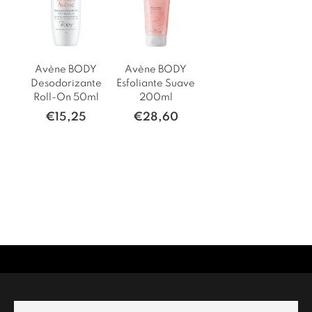
Avène BODY
Avène BODY
Desodorizante
Esfoliante Suave
Roll-On 50ml
200ml
€
15,25
€
28,60