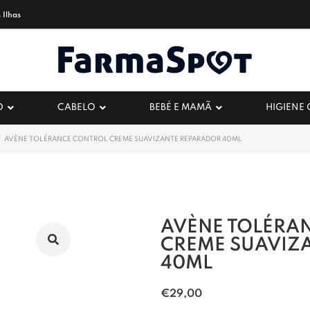
 Ilhas
O
CABELO
BEBÉ E MAMÃ
HIGIENE
/
AVÈNE TOLÉRANCE CONTROL CREME SUAVIZANTE REPARADOR 40ML
AVÈNE TOLÉRA
CREME SUAVIZ
40ML
€
29,00