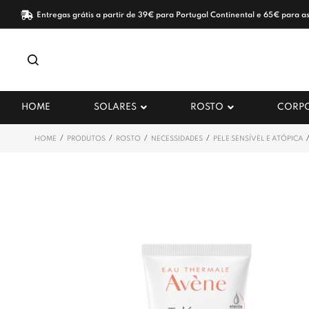
Entregas grátis a partir de 39€ para Portugal Continental e 65€ para as
HOME
SOLARES
ROSTO
CORP
/
/
/
/
HOME
PRODUTOS
ROSTO
NECESSIDADES
PELE SENSÍVEL E ATÓPICA