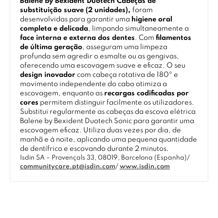
Balene by Bexident Duotech Cabeças de
substituição suave (2 unidades),
foram
desenvolvidas para garantir uma
higiene oral
completa e delicada
, limpando simultaneamente a
face interna e externa dos dentes
. Com
filamentos
de última geração
, asseguram uma limpeza
profunda sem agredir o esmalte ou as gengivas,
oferecendo uma escovagem suave e eficaz. O seu
design inovador
com cabeça rotativa de 180º e
movimento independente do cabo otimiza a
escovagem, enquanto as
recargas codificadas por
cores
permitem distinguir facilmente os utilizadores.
Substitui regularmente as cabeças da escova elétrica
Balene by Bexident Duotech Sonic para garantir uma
escovagem eficaz. Utiliza duas vezes por dia, de
manhã e à noite, aplicando uma pequena quantidade
de dentífrico e escovando durante 2 minutos.
Isdin SA – Provençals 33, 08019, Barcelona (Espanha)/
communitycare.pt@isdin.com
/
www.isdin.com