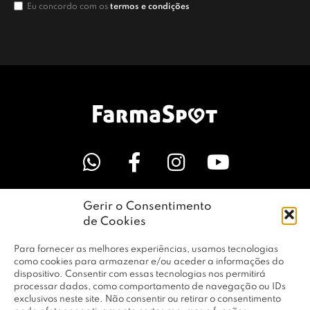
Eu concordo com os
termos e condições
Gerir o Consentimento
LINKS ÚTEIS
de Cookies
Para fornecer as melhores experiências, usamos tecnologias
EMPRESA
como cookies para armazenar e/ou aceder a informações do
dispositivo. Consentir com essas tecnologias nos permitirá
processar dados, como comportamento de navegação ou IDs
exclusivos neste site. Não consentir ou retirar o consentimento
PERFIL