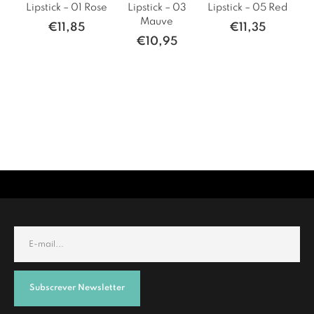
Lipstick – 01 Rose
Lipstick – 03
Lipstick – 05 Red
Mauve
€
11,85
€
11,35
€
10,95
Subscrever Newsletter