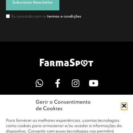
Subscrever Newsletter
Eu concordo com os
termos e condições
Gerir o Consentimento
LINKS ÚTEIS
de Cookies
Para fornecer as melhores experiências, usamos tecnologias
EMPRESA
como cookies para armazenar e/ou aceder a informações do
dispositivo. Consentir com essas tecnologias nos permitirá