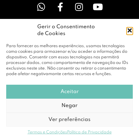
Gerir o Consentimento
LINKS ÚTEIS
de Cookies
Para fornecer as melhores experiências, usamos tecnologias
EMPRESA
como cookies para armazenar e/ou aceder a informações do
dispositivo. Consentir com essas tecnologias nos permitirá
processar dados, como comportamento de navegação ou IDs
exclusivos neste site. Não consentir ou retirar o consentimento
PERFIL
pode afetar negativamante certos recursos e funções.
Aceitar
© Copyright 2026 RBF Distribuição Lda. Todos os Direitos
Negar
Reservados |
Política de Privacidade
Ver preferências
Powered by
DCE loving brands
Termos e Condições
Política de Privacidade