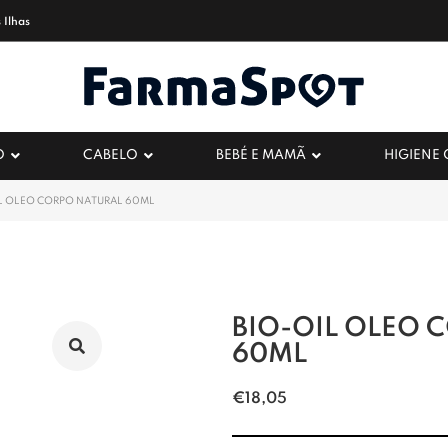
 Ilhas
O
CABELO
BEBÉ E MAMÃ
HIGIENE
L OLEO CORPO NATURAL 60ML
BIO-OIL OLEO 
60ML
€
18,05