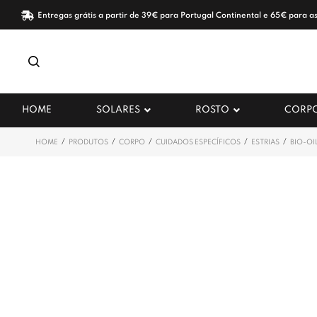
Entregas grátis a partir de 39€ para Portugal Continental e 65€ para as
HOME
SOLARES
ROSTO
CORP
/
/
/
/
/
HOME
PRODUTOS
CORPO
CUIDADOS ESPECÍFICOS
ESTRIAS
BIO-OI