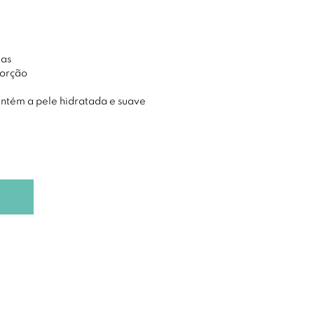
ias
sorção
antém a pele hidratada e suave