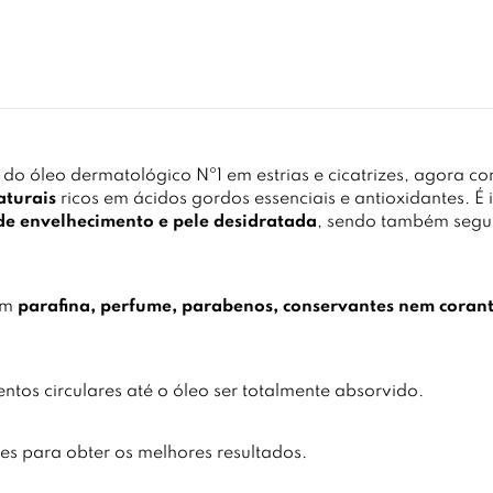
 do óleo dermatológico Nº1 em estrias e cicatrizes, agora 
aturais
ricos em ácidos gordos essenciais e antioxidantes. É
s de envelhecimento e pele desidratada
, sendo também segu
ém
parafina, perfume, parabenos, conservantes nem coran
tos circulares até o óleo ser totalmente absorvido.
es para obter os melhores resultados.