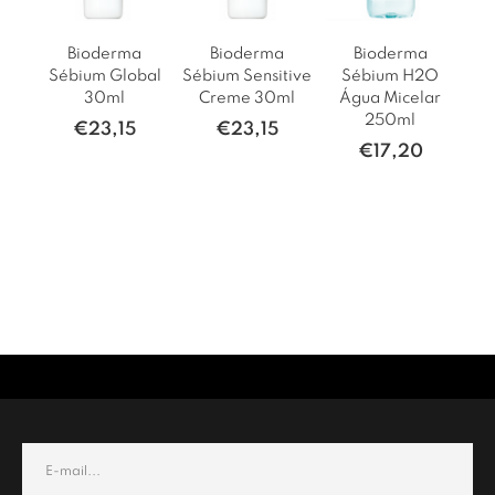
Bioderma
Bioderma
Bioderma
Sébium Global
Sébium Sensitive
Sébium H2O
30ml
Creme 30ml
Água Micelar
Mo
250ml
– 
€
23,15
€
23,15
€
17,20