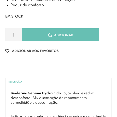
Acalma vermelhidão e descamação
Reduz desconforto
EM STOCK
ADICIONAR
ADICIONAR AOS FAVORITOS
DESCRIÇÃO
Bioderma Sébium Hydra
hidrata, acalma e reduz
desconforto. Alivia sensação de repuxamento,
vermelhidão e descamação.
Indicado para pele com tendência acneica e seca devido