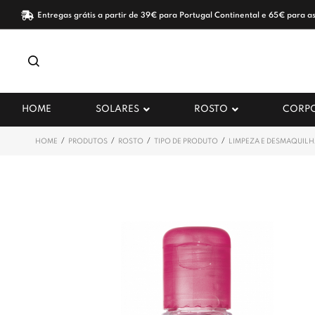
Entregas grátis a partir de 39€ para Portugal Continental e 65€ para as
HOME
SOLARES
ROSTO
CORP
/
/
/
/
HOME
PRODUTOS
ROSTO
TIPO DE PRODUTO
LIMPEZA E DESMAQUIL