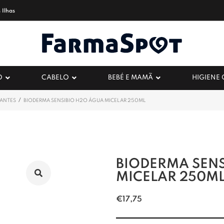
 Ilhas
O
CABELO
BEBÉ E MAMÃ
HIGIENE
/
HANTES
BIODERMA SENSIBIO H2O ÁGUA MICELAR 250ML
BIODERMA SEN
MICELAR 250M
€
17,75