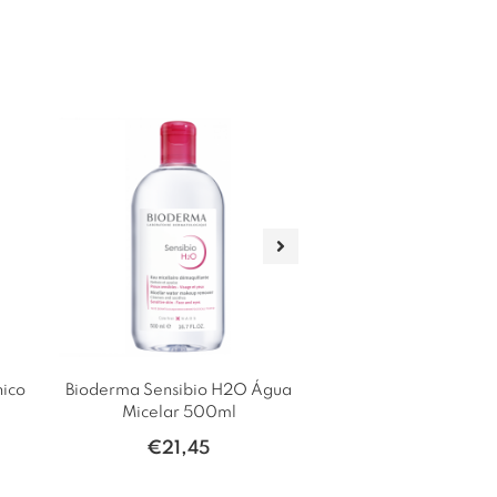
nico
Bioderma Sensibio H2O Água
Bioderma Sensibio H2
Micelar 500ml
Micelar Duo 2 x 500ml 
Promocional
€
21,45
€
32,20