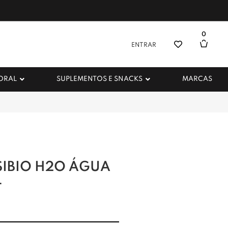
0
ENTRAR
 ORAL
SUPLEMENTOS E SNACKS
MARCAS
SIBIO H2O ÁGUA
L