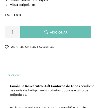
Reduz olheiras e papos
Alisa pálpebras
EM STOCK
ADICIONAR
ADICIONAR AOS FAVORITOS
DESCRIÇÃO
Caudalie Resveratrol-Lift Contorno de Olhos
combate
os sinais de fadiga, reduz olheiras, papos e alisa as
pálpebras.
Aplicar no contorno dos olhos, de manhã e à noite.