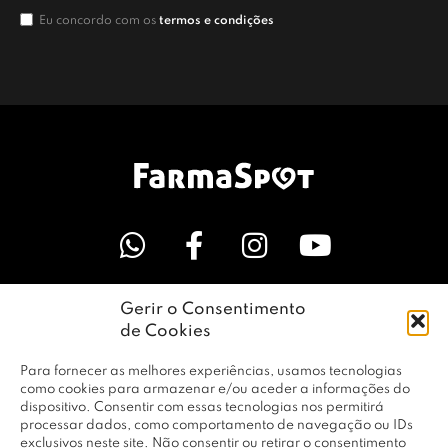
Eu concordo com os
termos e condições
Gerir o Consentimento
LINKS ÚTEIS
de Cookies
Para fornecer as melhores experiências, usamos tecnologias
EMPRESA
como cookies para armazenar e/ou aceder a informações do
dispositivo. Consentir com essas tecnologias nos permitirá
processar dados, como comportamento de navegação ou IDs
exclusivos neste site. Não consentir ou retirar o consentimento