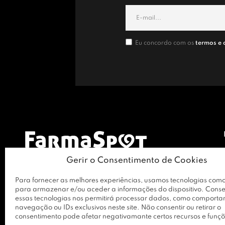
Eu concordo com os
termos e 
Gerir o Consentimento de Cookies
Para fornecer as melhores experiências, usamos tecnologias como
para armazenar e/ou aceder a informações do dispositivo. Conse
essas tecnologias nos permitirá processar dados, como comport
navegação ou IDs exclusivos neste site. Não consentir ou retirar o
consentimento pode afetar negativamante certos recursos e funçõ