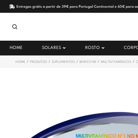
Entregas grátis a partir de 39€ para Portugal Continental e 65€ para as
HOME
SOLARES
ROSTO
CORP
/
/
/
/
/
HOME
PRODUTOS
SUPLEMENTOS
BEM ESTAR
MULTIVITAMÍNICOS
C