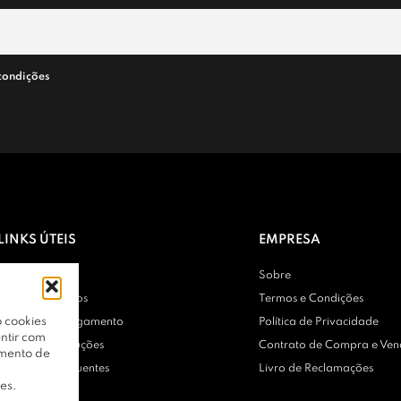
condições
LINKS ÚTEIS
EMPRESA
Contactos
Sobre
Entregas e Envios
Termos e Condições
 cookies
Métodos de Pagamento
Política de Privacidade
ntir com
Trocas e Devoluções
Contrato de Compra e Ve
amento de
Perguntas Frequentes
Livro de Reclamações
es.