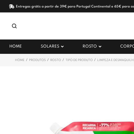
Entregas grátis a partir de 39€ para Portugal Continental e 65€ para as
HOME
SOLARES
ROSTO
CORP
/
/
/
/
HOME
PRODUTOS
ROSTO
TIPO DE PRODUTO
LIMPEZA E DESMAQUIL