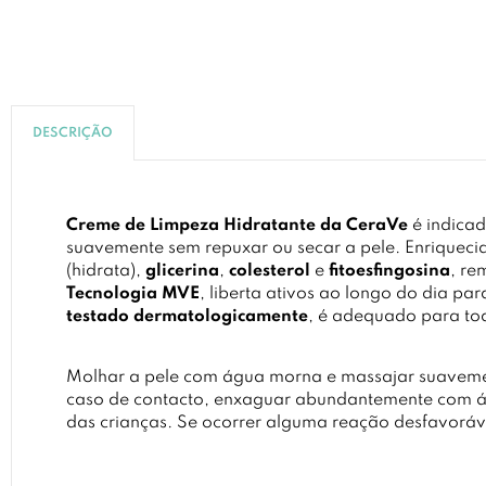
DESCRIÇÃO
Creme de Limpeza Hidratante da CeraVe
é indicad
suavemente sem repuxar ou secar a pele. Enriquec
(hidrata),
glicerina
,
colesterol
e
fitoesfingosina
, re
Tecnologia MVE
, liberta ativos ao longo do dia p
testado dermatologicamente
, é adequado para toda
Molhar a pele com água morna e massajar suavemen
caso de contacto, enxaguar abundantemente com águ
das crianças. Se ocorrer alguma reação desfavoráve