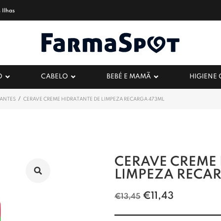
 Ilhas
O
CABELO
BEBÉ E MAMÃ
HIGIENE
/
HANTES
CERAVE CREME HIDRATANTE DE LIMPEZA RECARGA 473ML
CERAVE CREME 
LIMPEZA RECA
€
11,43
€
13,45