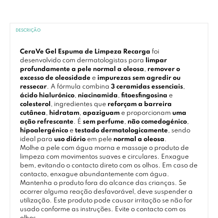
DESCRIÇÃO
CeraVe Gel Espuma de Limpeza Recarga
foi
desenvolvido com dermatologistas para
limpar
profundamente a pele normal a oleosa
,
remover o
excesso de oleosidade
e
impurezas sem agredir ou
ressecar
. A fórmula combina
3 ceramidas essenciais
,
ácido hialurónico
,
niacinamida
,
fitoesfingosina
e
colesterol
, ingredientes que
reforçam a barreira
cutânea
,
hidratam
,
apaziguam
e proporcionam
uma
ação refrescante
. É
sem perfume
,
não comedogénico
,
hipoalergénico
e
testado dermatologicamente
, sendo
ideal para
uso diário
em pele
normal a oleosa
.
Molhe a pele com água morna e massaje o produto de
limpeza com movimentos suaves e circulares. Enxague
bem, evitando o contacto direto com os olhos. Em caso de
contacto, enxague abundantemente com água.
Mantenha o produto fora do alcance das crianças. Se
ocorrer alguma reação desfavorável, deve suspender a
utilização. Este produto pode causar irritação se não for
usado conforme as instruções. Evite o contacto com os