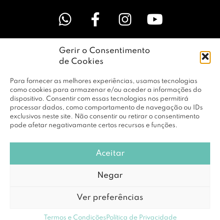
Gerir o Consentimento
LINKS ÚTEIS
de Cookies
Para fornecer as melhores experiências, usamos tecnologias
EMPRESA
como cookies para armazenar e/ou aceder a informações do
dispositivo. Consentir com essas tecnologias nos permitirá
processar dados, como comportamento de navegação ou IDs
exclusivos neste site. Não consentir ou retirar o consentimento
PERFIL
pode afetar negativamante certos recursos e funções.
Aceitar
© Copyright 2026 RBF Distribuição Lda. Todos os Direitos
Negar
Reservados |
Política de Privacidade
Ver preferências
Powered by
DCE loving brands
Termos e Condições
Política de Privacidade