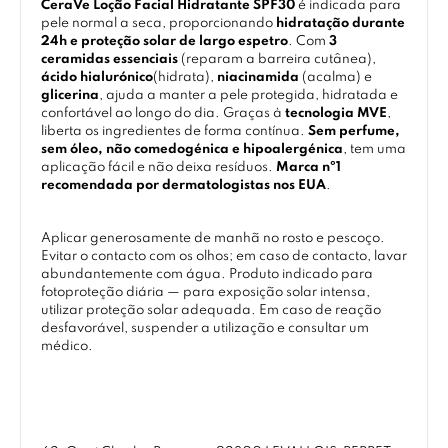
CeraVe Loção Facial Hidratante SPF30
é indicada para
pele normal a seca, proporcionando
hidratação durante
24h e proteção solar de largo espetro
. Com
3
ceramidas essenciais
(reparam a barreira cutânea),
ácido hialurónico
(hidrata),
niacinamida
(acalma) e
glicerina
, ajuda a manter a pele protegida, hidratada e
confortável ao longo do dia. Graças à
tecnologia MVE
,
liberta os ingredientes de forma contínua.
Sem perfume,
sem óleo, não comedogénica e hipoalergénica
, tem uma
aplicação fácil e não deixa resíduos.
Marca nº1
recomendada por dermatologistas nos EUA
.
Aplicar generosamente de manhã no rosto e pescoço.
Evitar o contacto com os olhos; em caso de contacto, lavar
abundantemente com água. Produto indicado para
fotoproteção diária — para exposição solar intensa,
utilizar proteção solar adequada. Em caso de reação
desfavorável, suspender a utilização e consultar um
médico.