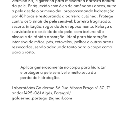
vitamina B5) e glicerina para melhorar a barreira natural
da pele. Enriquecido com óleo de amêndoas doces, nutre
a pele desde o primeiro dia, proporcionando hidratação
por 48 horas e restaurando a barreira cutânea. Protege
contra os 5 sinais de pele sensível: barreira fragilizada,
secura, irritação, rugosidade e repuxamento. Reforça a
suavidade e elasticidade da pele, com textura não
oleosa e de rápida absorção. Ideal para hidratação
intensiva de mãos, pés, cotovelos, joelhos e outras áreas
ressecadas, sendo adequado tanto para o corpo como
para o rosto.
Aplicar generosamente no corpo para hidratar
e proteger a pele sensível e muito seca da
perda de hidratação.
Laboratórios Galderma SA Rua Afonso Praça nº 30, 7º
andar 1495-061 Algés, Portugal/
galderma.portugal@gmail.com