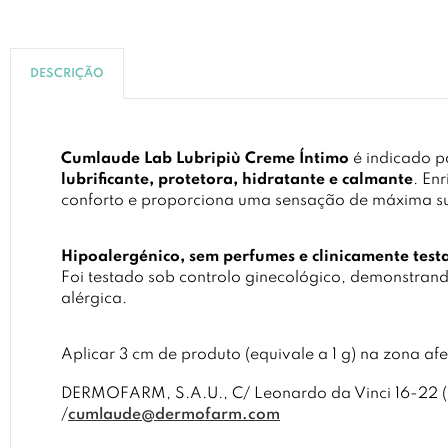
DESCRIÇÃO
Cumlaude Lab Lubripiù Creme Íntimo
é indicado p
lubrificante, protetora, hidratante e calmante
. En
conforto e proporciona uma sensação de máxima su
Hipoalergénico, sem perfumes e clinicamente test
Foi testado sob controlo ginecológico, demonstran
alérgica.
Aplicar 3 cm de produto (equivale a 1 g) na zona af
DERMOFARM, S.A.U., C/ Leonardo da Vinci 16-22 (P
/
cumlaude@dermofarm.com