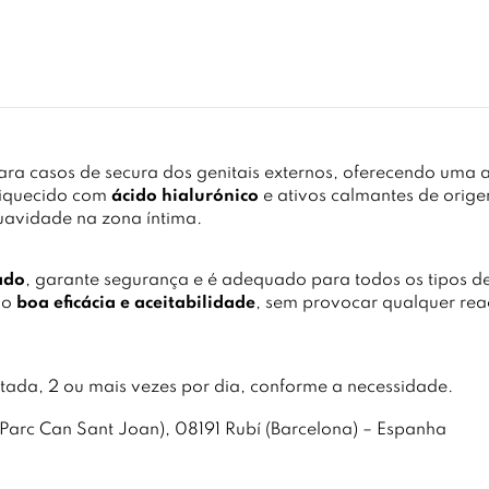
ara casos de secura dos genitais externos, oferecendo uma
riquecido com
ácido hialurónico
e ativos calmantes de orige
avidade na zona íntima.
ado
, garante segurança e é adequado para todos os tipos de
do
boa eficácia e aceitabilidade
, sem provocar qualquer reaç
etada, 2 ou mais vezes por dia, conforme a necessidade.
arc Can Sant Joan), 08191 Rubí (Barcelona) – Espanha