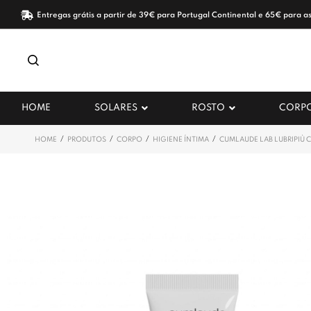
Entregas grátis a partir de 39€ para Portugal Continental e 65€ para as
HOME
SOLARES
ROSTO
CORP
/
/
/
/
HOME
PRODUTOS
CORPO
HIGIENE ÍNTIMA
CUMLAUDE LAB LUBRIPIÙ 