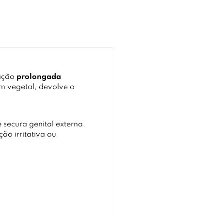
 ação
prolongada
m vegetal, devolve o
 secura genital externa.
ão irritativa ou