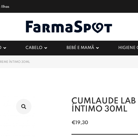
 Ilhas
O
CABELO
BEBÉ E MAMÃ
HIGIENE
CREME ÍNTIMO 30ML
CUMLAUDE LAB 
ÍNTIMO 30ML
€
19,30