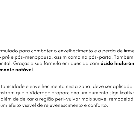
rmulado para combater o envelhecimento e a perda de firme
odo pré e pós-menopausa, assim como no pós-parto. Também
enital. Graças à sua fórmula enriquecida com
ácido hialurón
irmante notável
.
tonicidade e envelhecimento nesta zona, deve ser aplicado
stram que o Viderage proporciona um aumento significati
, além de deixar a região peri-vulvar mais suave, remodela
m efeito visível de rejuvenescimento e conforto.