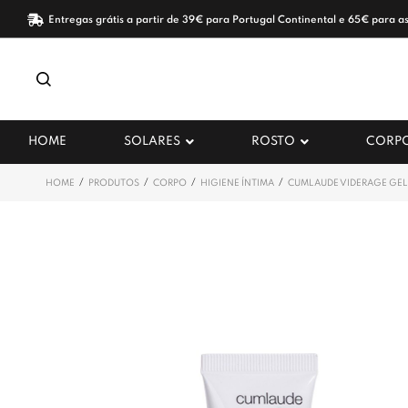
Entregas grátis a partir de 39€ para Portugal Continental e 65€ para as
HOME
SOLARES
ROSTO
CORP
/
/
/
/
HOME
PRODUTOS
CORPO
HIGIENE ÍNTIMA
CUMLAUDE VIDERAGE GE