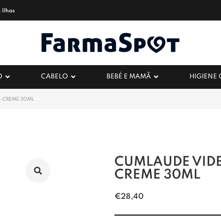
 Ilhas
O
CABELO
BEBÉ E MAMÃ
HIGIENE
L-CREME 30ML
CUMLAUDE VID
CREME 30ML
€
28,40