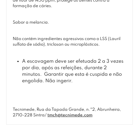
de fluor de 1450 ppm, protege os dentes contra a
formação de cáries.
Sabor a melancia.
Não contém ingredientes agressivos como o LSS (Lauril
sulfato de sódio), triclosan ou microplásticos.
A escovagem deve ser efetuada 2 a 3 vezes
por dia, após as refeições, durante 2
minutos.
Garantir que esta é cuspida e não
engolida. Não ingerir.
Tecnimede, Rua da Tapada Grande, n.º2, Abrunheira,
2710-228 Sintra/
tmch@tecnimede.com