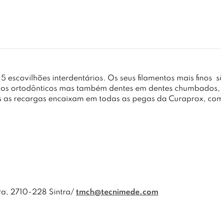
scovilhões interdentários. Os seus filamentos mais finos
s
hos ortodônticos mas também dentes em dentes chumbados,
 as recargas encaixam em todas as pegas da Curaprox, com
ra, 2710-228 Sintra/
tmch@tecnimede.com