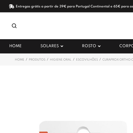
Entregas grátis a partir de 39€ para Portugal Continental e 65€ para as
HOME
SOLARES
ROSTO
CORP
/
/
/
/
HOME
PRODUTOS
HIGIENE ORAL
ESCOVILHÕES
CURAPROX ORTHO C