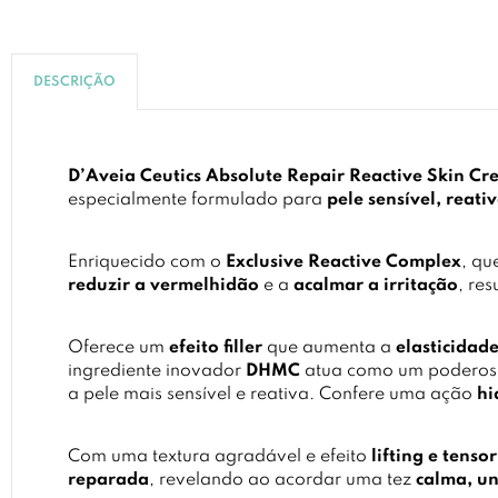
DESCRIÇÃO
D’Aveia Ceutics Absolute Repair Reactive Skin C
especialmente formulado para
pele sensível, reat
Enriquecido com o
Exclusive Reactive Complex
, q
reduzir a vermelhidão
e a
acalmar a irritação
, re
Oferece um
efeito filler
que aumenta a
elasticidad
ingrediente inovador
DHMC
atua como um podero
a pele mais sensível e reativa. Confere uma ação
hi
Com uma textura agradável e efeito
lifting e tensor
reparada
, revelando ao acordar uma tez
calma, un