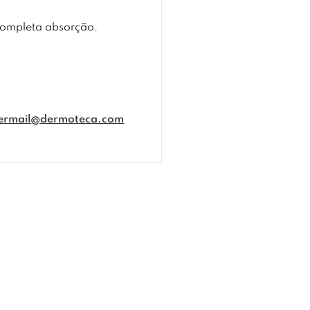
 completa absorção.
ermail@dermoteca.com