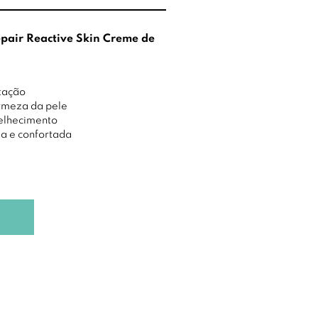
epair Reactive Skin Creme de
itação
irmeza da pele
velhecimento
da e confortada