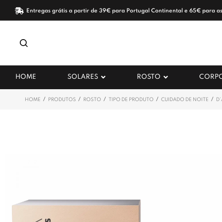
Entregas grátis a partir de 39€ para Portugal Continental e 65€ para as
HOME
SOLARES
ROSTO
CORP
/
/
/
/
/
HOME
PRODUTOS
ROSTO
TIPO DE PRODUTO
CUIDADO DE NOITE
D’