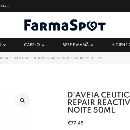
 Ilhas
O
CABELO
BEBÉ E MAMÃ
HIGIENE
AVEIA CEUTICS ABSOLUTE REPAIR REACTIVE SKIN CREME DE NOITE 50ML
D’AVEIA CEUTI
REPAIR REACTIV
NOITE 50ML
€
77,45