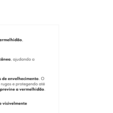
vermelhidão
,
utânea
, ajudando a
is de envelhecimento
. O
 rugas e protegendo até
previne a vermelhidão
.
e visivelmente