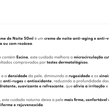
reme de Noite 50ml
é um
creme de noite anti-aging e anti-
iva ou com rosácea
.
ue contém
Escina
, este cuidado melhora a
microcirculação c
sultados comprovados por
testes dermatológicos
.
e
e a
densidade
da pele, diminuindo a
rugosidade
e os
sina
so
anti-rugas
e
antioxidante
, reduzindo a profundidade das
dratante, suavizante e refrescante
, que
alivia a irritação
e
, este cuidado noturno deixa a pele
mais firme, confortável 
iforme e rejuvenescida
.