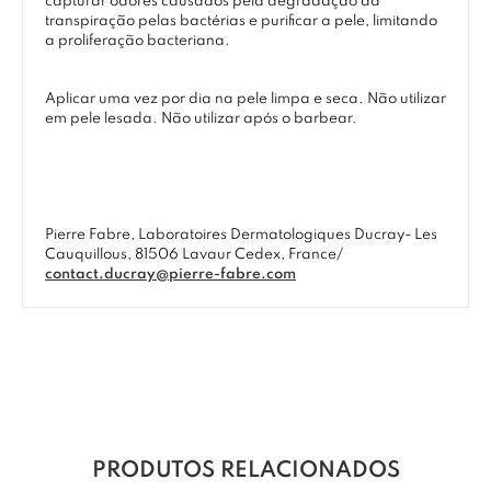
capturar odores causados pela degradação da
transpiração pelas bactérias e purificar a pele, limitando
a proliferação bacteriana.
Aplicar uma vez por dia na pele limpa e seca. Não utilizar
em pele lesada. Não utilizar após o barbear.
Pierre Fabre, Laboratoires Dermatologiques Ducray- Les
Cauquillous, 81506 Lavaur Cedex, France/
contact.ducray@pierre-fabre.com
PRODUTOS RELACIONADOS