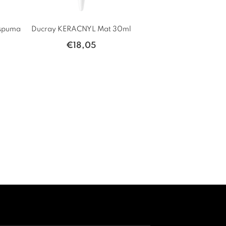
Espuma
Ducray KERACNYL Mat 30ml
Ducray KERACNYL Re
l
Creme 50ml
€
18,05
€
19,15