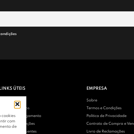
condições
LINKS ÚTEIS
EMPRESA
Contactos
Sobre
Entregas e Envios
Termos e Condições
 cookies
Métodos de Pagamento
Política de Privacidade
ntir com
Trocas e Devoluções
Contrato de Compra e Ve
amento de
Perguntas Frequentes
Livro de Reclamações