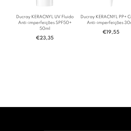
ir
Ducray KERACNYL UV Fluido
Ducray KERACNYL PP+ 
Anti-imperfeições SPF50+
Anti-imperfeições 30
50ml
€
19,55
€
23,35