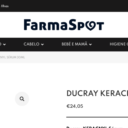
 Ilhas
O
CABELO
BEBÉ E MAMÃ
HIGIENE
CNYL SÉRUM 30ML
DUCRAY KERAC
€
24,05