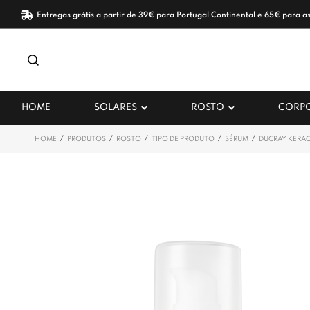
Entregas grátis a partir de 39€ para Portugal Continental e 65€ para as
HOME
SOLARES
ROSTO
CORP
/
/
/
/
/
HOME
PRODUTOS
ROSTO
TIPO DE PRODUTO
SÉRUM
DUCRAY KERA