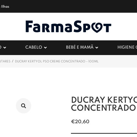
 Ilhas
O
CABELO
BEBÉ E MAMÃ
HIGIENE
/
NTARES
DUCRAY KERTYOL PSO CREME CONCENTRADO – 100ML
DUCRAY KERTY
CONCENTRADO 
€
20,60