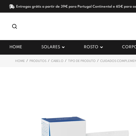
Entregas grátis a partir de 39€ para Portugal Continental e 65€ para as
HOME
SOLARES
ROSTO
CORP
/
/
/
/
HOME
PRODUTOS
CABELO
TIPO DE PRODUTO
CUIDADOS COMPLEME