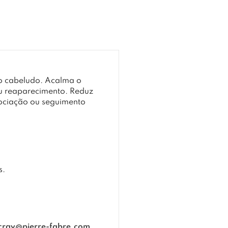
o cabeludo. Acalma o
eu reaparecimento. Reduz
sociação ou seguimento
s.
cray@pierre-fabre.com