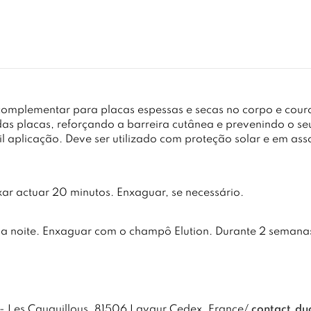
omplementar para placas espessas e secas no corpo e cour
das placas, reforçando a barreira cutânea e prevenindo o s
il aplicação. Deve ser utilizado com proteção solar e em as
ar actuar 20 minutos. Enxaguar, se necessário.
a a noite. Enxaguar com o champô Elution. Durante 2 semana
- Les Cauquillous, 81506 Lavaur Cedex, France/
contact.du