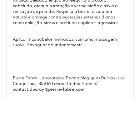
limpeza delicada enquanto reequilibra o couro
cabeludo, atenua a irritação e vermelhidão e alivia a
sensação de prurido. Respeita a barreira cutânea
natural e protege contra agressões externas diárias,
como poluição, stress e produtos capilares agressivos.
Aplicar nos cabelos molhados, com uma massagem
suave. Enxaguar abundantemente.
Pierre Fabre, Laboratoires Dermatologiques Ducray- Les
Cauquillous, 81506 Lavaur Cedex, France/
contact.ducray@pierre-fabre.com