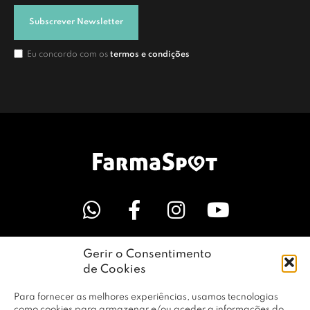
Subscrever Newsletter
Eu concordo com os
termos e condições
Gerir o Consentimento
LINKS ÚTEIS
de Cookies
Para fornecer as melhores experiências, usamos tecnologias
EMPRESA
como cookies para armazenar e/ou aceder a informações do