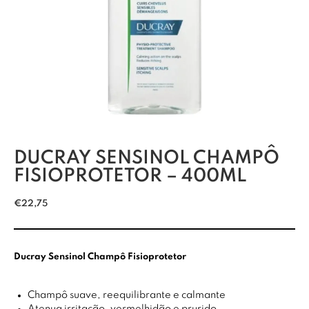
DUCRAY SENSINOL CHAMPÔ
FISIOPROTETOR – 400ML
€
22,75
Ducray Sensinol Champô Fisioprotetor
Champô suave, reequilibrante e calmante