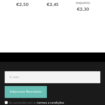
saquetas
€
2,50
€
2,45
€
2,30
Subscrever Newsletter
Eu concordo com os
termos e condições