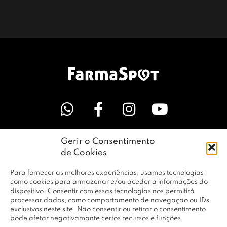
Gerir o Consentimento
LINKS ÚTEIS
de Cookies
Para fornecer as melhores experiências, usamos tecnologias
EMPRESA
como cookies para armazenar e/ou aceder a informações do
dispositivo. Consentir com essas tecnologias nos permitirá
processar dados, como comportamento de navegação ou IDs
exclusivos neste site. Não consentir ou retirar o consentimento
PERFIL
pode afetar negativamante certos recursos e funções.