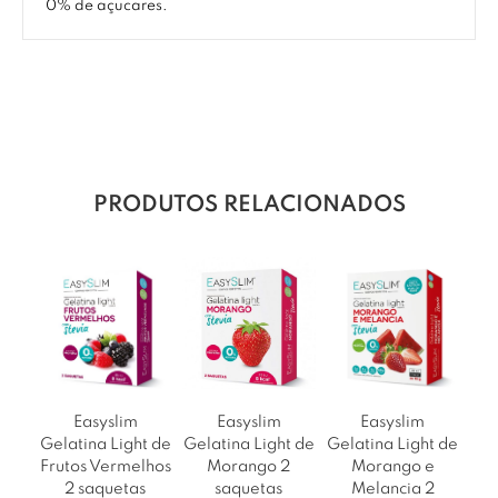
0% de açucares.
PRODUTOS RELACIONADOS
Easyslim
Easyslim
Easyslim
Gelatina Light de
Gelatina Light de
Gelatina Light de
Gel
Frutos Vermelhos
Morango 2
Morango e
Fru
2 saquetas
saquetas
Melancia 2