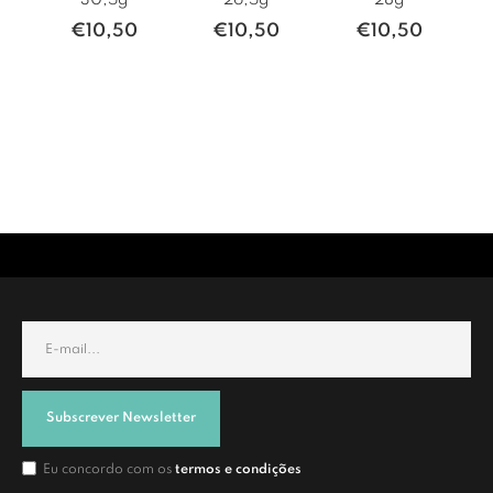
30,5g
26,5g
28g
€
10,50
€
10,50
€
10,50
Subscrever Newsletter
Eu concordo com os
termos e condições