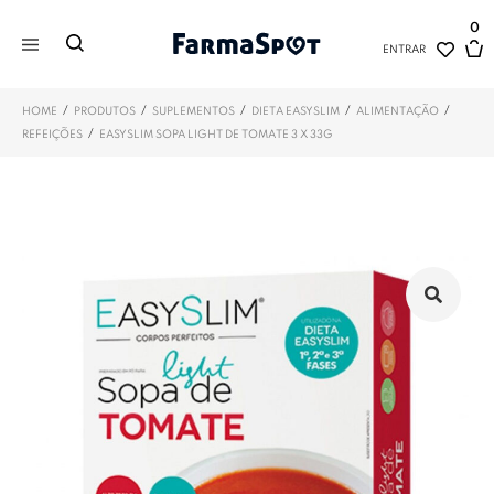
0
ENTRAR
/
/
/
/
/
HOME
PRODUTOS
SUPLEMENTOS
DIETA EASYSLIM
ALIMENTAÇÃO
/
REFEIÇÕES
EASYSLIM SOPA LIGHT DE TOMATE 3 X 33G