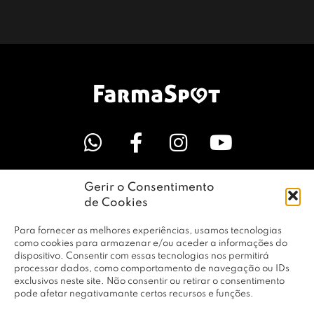
Gerir o Consentimento
LINKS ÚTEIS
de Cookies
Para fornecer as melhores experiências, usamos tecnologias
EMPRESA
como cookies para armazenar e/ou aceder a informações do
dispositivo. Consentir com essas tecnologias nos permitirá
processar dados, como comportamento de navegação ou IDs
exclusivos neste site. Não consentir ou retirar o consentimento
PERFIL
pode afetar negativamante certos recursos e funções.