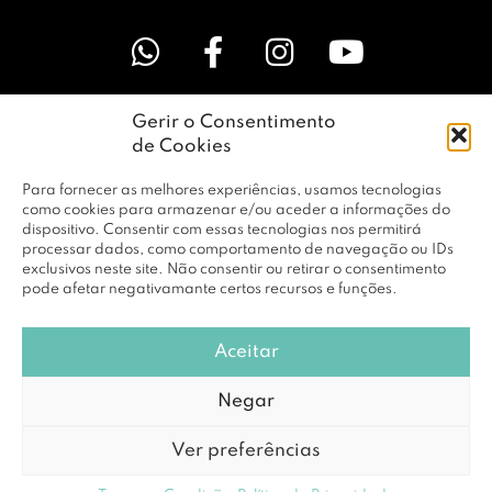
Gerir o Consentimento
LINKS ÚTEIS
de Cookies
Para fornecer as melhores experiências, usamos tecnologias
EMPRESA
como cookies para armazenar e/ou aceder a informações do
dispositivo. Consentir com essas tecnologias nos permitirá
processar dados, como comportamento de navegação ou IDs
exclusivos neste site. Não consentir ou retirar o consentimento
PERFIL
pode afetar negativamante certos recursos e funções.
Aceitar
© Copyright 2026 RBF Distribuição Lda. Todos os Direitos
Negar
Reservados |
Política de Privacidade
Ver preferências
Powered by
DCE loving brands