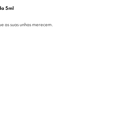
da 5ml
ue as suas unhas merecem.