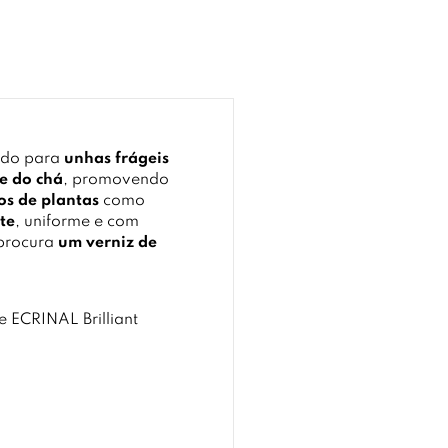
ado para
unhas frágeis
re do chá
, promovendo
os de plantas
como
te
, uniforme e com
 procura
um verniz de
e ECRINAL Brilliant