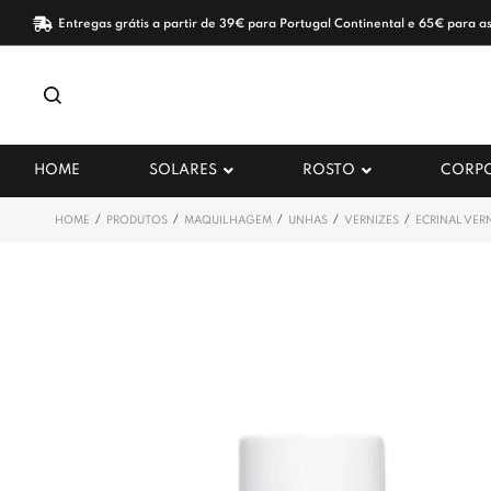
Entregas grátis a partir de 39€ para Portugal Continental e 65€ para as
HOME
SOLARES
ROSTO
CORP
/
/
/
/
/
HOME
PRODUTOS
MAQUILHAGEM
UNHAS
VERNIZES
ECRINAL VER