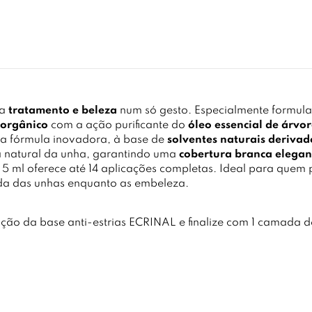
ia
tratamento e beleza
num só gesto. Especialmente formul
o orgânico
com a ação purificante do
óleo essencial de árvo
sua fórmula inovadora, à base de
solventes naturais derivad
ra natural da unha, garantindo uma
cobertura branca elegan
 5 ml oferece até 14 aplicações completas. Ideal para quem
ida das unhas enquanto as embeleza.
ção da base anti-estrias ECRINAL e finalize com 1 camada d